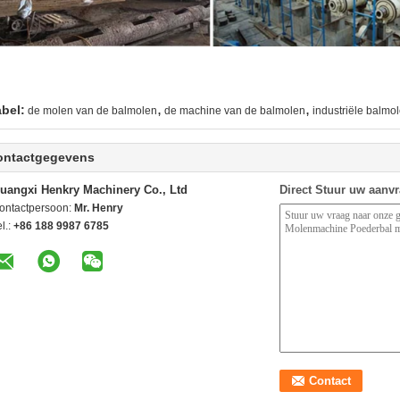
,
,
abel:
de molen van de balmolen
de machine van de balmolen
industriële balmo
ontactgegevens
uangxi Henkry Machinery Co., Ltd
Direct Stuur uw aanv
ontactpersoon:
Mr. Henry
l.:
+86 188 9987 6785