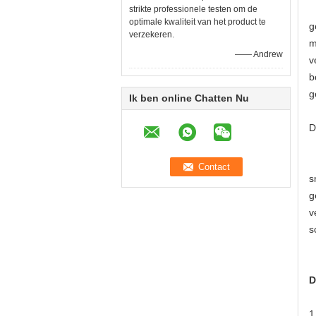
D
strikte professionele testen om de
optimale kwaliteit van het product te
g
verzekeren.
m
—— Andrew
v
b
g
Ik ben online Chatten Nu
D
D
s
g
v
s
D
1