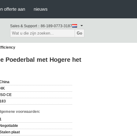
n offerte aan
nieuws
Sales & Support：
86-189-0773-3187
Go
fficiency
e Poederbal met Hogere het
China
HK
ISO CE
183
Algemene voorwaarden:
1
Negotiable
Stalen plaat