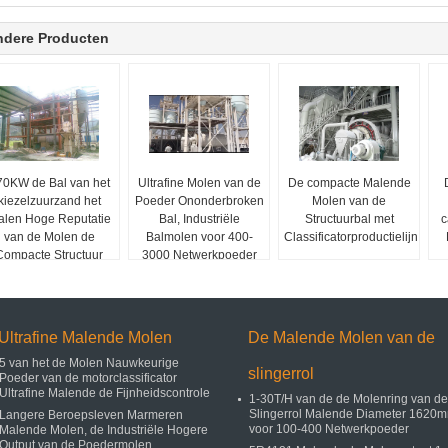
ndere Producten
70KW de Bal van het
Ultrafine Molen van de
De compacte Malende
kiezelzuurzand het
Poeder Ononderbroken
Molen van de
len Hoge Reputatie
Bal, Industriële
Structuurbal met
c
van de Molen de
Balmolen voor 400-
Classificatorproductielijn
Compacte Structuur
3000 Netwerkpoeder
Ultrafine Malende Molen
De Malende Molen van de
5 van het de Molen Nauwkeurige
slingerrol
Poeder van de motorclassificator
Ultrafine Malende de Fijnheidscontrole
1-30T/H van de de Molenring van de
Slingerrol Malende Diameter 1620
Langere Beroepsleven Marmeren
voor 100-400 Netwerkpoeder
Malende Molen, de Industriële Hogere
Output van de Poedermolen