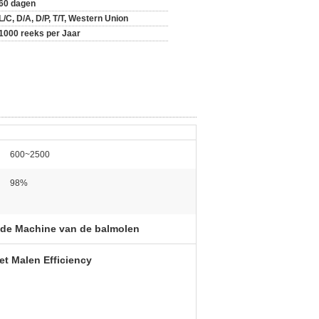
60 dagen
L/C, D/A, D/P, T/T, Western Union
1000 reeks per Jaar
600~2500
98%
de Machine van de balmolen
et Malen Efficiency