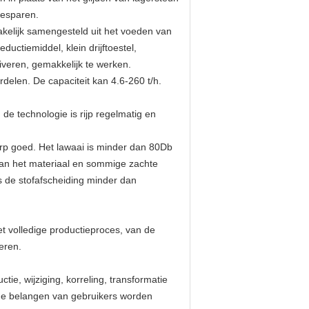
besparen.
akelijk samengesteld uit het voeden van
ductiemiddel, klein drijftoestel,
uiveren, gemakkelijk te werken.
delen. De capaciteit kan 4.6-260 t/h.
de technologie is rijp regelmatig en
p goed. Het lawaai is minder dan 80Db
 van het materiaal en sommige zachte
is de stofafscheiding minder dan
 volledige productieproces, van de
leren.
e, wijziging, korreling, transformatie
 de belangen van gebruikers worden