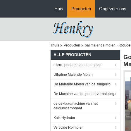
Huis
Producten
Ongeveer ons
Thuis
Producten
bal malende molen
Gouden
ALLE PRODUCTEN
Go
Ma
micro- poeder malende molen
Ultrafine Malende Molen
De Malende Molen van de slingerrol
De Machine van de poederverpakking
de deklaagmachine van het
calciumcarbonaat
Kalk Hydrator
Verticale Rolmolen