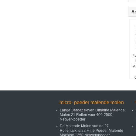
A
4
Ma
micro- poeder malende molen
Lange Beroepsleven Ultrafine Malende
Molen 21 Rollen voor 400-2500
Netwerkpoeder
De Malende Molen van de 27
Rollentalk, ultra Fijne Poeder Malende
Machine 1250 Netwerkpoeder