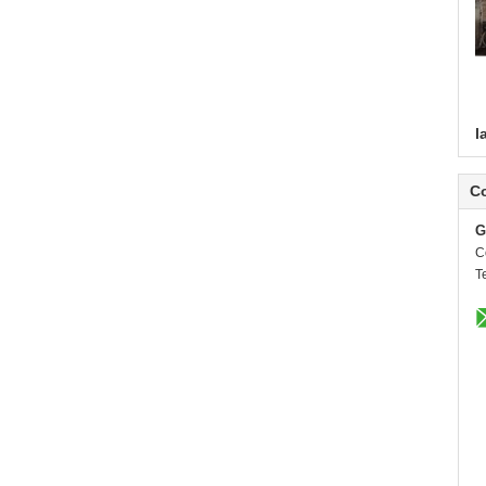
l
C
G
C
Te