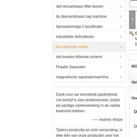
stof verzamelaar filter tassen
de diamantdraad zag machine
Spiraalvormige Classificator
G
industriële stofcollector
E
bal malende molen
het lineaire trillende scherm
MO
Flotatie Separator
magnetische separatormachine
Ge
Dank voor uw vriendelijk gastvrijheid.
Hoo
Uw bedrijf is zeer professioneel, zullen
wij aardige samenwerking in de nabije
toekomst hebben.
D
—— Audrey Vespe
D
Tijdens productie en vóór verzending, is
elke één van onze producten zeer het