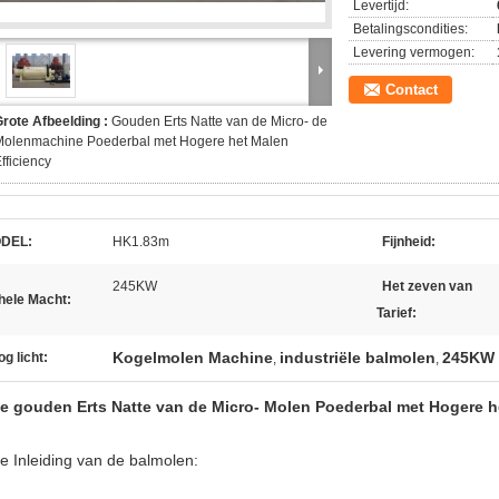
Levertijd:
Betalingscondities:
Levering vermogen:
Contact
rote Afbeelding :
Gouden Erts Natte van de Micro- de
Molenmachine Poederbal met Hogere het Malen
fficiency
DEL:
HK1.83m
Fijnheid:
245KW
Het zeven van
hele Macht:
Tarief:
Kogelmolen Machine
industriële balmolen
245KW 
g licht:
,
,
e gouden Erts Natte van de Micro- Molen Poederbal met Hogere h
e Inleiding van de balmolen: