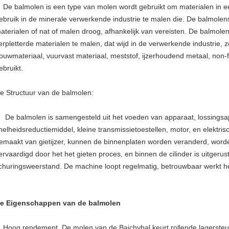
e balmolen is een type van molen wordt gebruikt om materialen in een 
ebruik in de minerale verwerkende industrie te malen die. De balmole
aterialen of nat of malen droog, afhankelijk van vereisten. De balmolen
erpletterde materialen te malen, dat wijd in de verwerkende industrie, z
ouwmateriaal, vuurvast materiaal, meststof, ijzerhoudend metaal, non-
ebruikt.
e Structuur van de balmolen:
e balmolen is samengesteld uit het voeden van apparaat, lossingsa
nelheidsreductiemiddel, kleine transmissietoestellen, motor, en elektri
emaakt van gietijzer, kunnen de binnenplaten worden veranderd, worde
ervaardigd door het het gieten proces, en binnen de cilinder is uitgerust
churingsweerstand. De machine loopt regelmatig, betrouwbaar werkt he
e Eigenschappen van de balmolen
. Hoog rendement. De molen van de Baichybal keurt rollende lagersteun