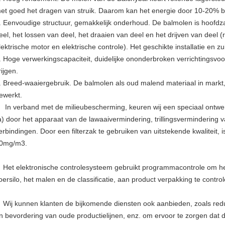
et goed het dragen van struik. Daarom kan het energie door 10-20% 
. Eenvoudige structuur, gemakkelijk onderhoud. De balmolen is hoofdz
eel, het lossen van deel, het draaien van deel en het drijven van deel (re
lektrische motor en elektrische controle). Het geschikte installatie en z
. Hoge verwerkingscapaciteit, duidelijke ononderbroken verrichtingsvoor
rijgen.
. Breed-waaiergebruik. De balmolen als oud malend materiaal in markt, 
ewerkt.
n verband met de milieubescherming, keuren wij een speciaal ontwer
a) door het apparaat van de lawaaivermindering, trillingsvermindering
erbindingen. Door een filterzak te gebruiken van uitstekende kwaliteit, 
0mg/m3.
et elektronische controlesysteem gebruikt programmacontrole om het
oersilo, het malen en de classificatie, aan product verpakking te contro
ij kunnen klanten de bijkomende diensten ook aanbieden, zoals reducti
n bevordering van oude productielijnen, enz. om ervoor te zorgen dat