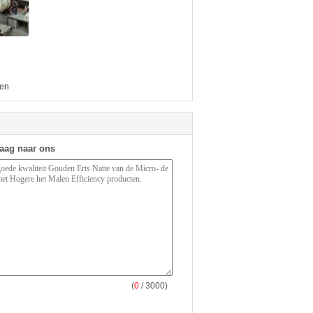
len
raag naar ons
(
0
/ 3000)