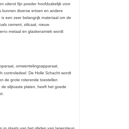
uiterst fijn poeder hoofdzakelijk voor
ns kunnen diverse ertsen en andere
 is een zeer belangrijk materiaal om de
oals cement, silicaat, nieuw
ferro metaal en glaskeramiek wordt
pparaat, omwentelingsapparaat,
sch controledeel. De Holle Schacht wordt
n de grote roterende toestellen
 de slijtvaste platen, heeft het goede
t.
 in plaats van het glijden van lagersteun