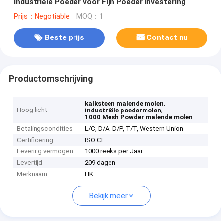
Industriële Poeder voor Fijn Poeder Investering
Prijs：Negotiable
MOQ：1
Beste prijs
Contact nu
Productomschrijving
,
kalksteen malende molen
Hoog licht
,
industriële poedermolen
1000 Mesh Powder malende molen
Betalingscondities
L/C, D/A, D/P, T/T, Western Union
Certificering
ISO CE
Levering vermogen
1000 reeks per Jaar
Levertijd
209 dagen
Merknaam
HK
Bekijk meer