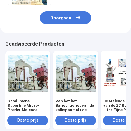
Doorgaan
Geadviseerde Producten
Spodumene
Van het het
De Malende Mo
Superfine Micro-
Barietfluoriet van de
van de 27 Rolle
Poeder Malende
kalkspaattalk de
ultra Fijne Po
Molen YGM Raymond
Mijn van Raymond
Malende Mach
Roller
Roller Mill For Gravel
1250 Netwerk
Beste prijs
Beste prijs
Beste pri